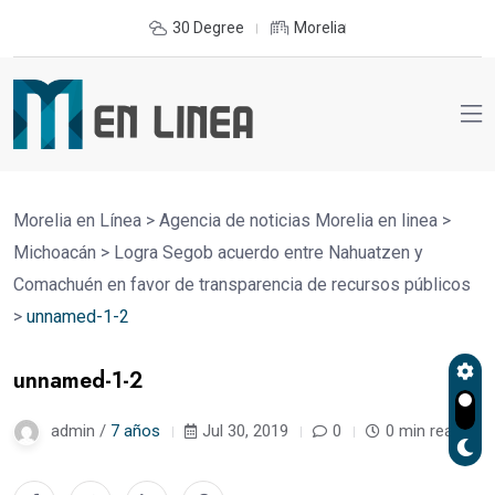
30 Degree
Morelia
Morelia en Línea
>
Agencia de noticias Morelia en linea
>
Michoacán
>
Logra Segob acuerdo entre Nahuatzen y
Comachuén en favor de transparencia de recursos públicos
>
unnamed-1-2
unnamed-1-2
admin /
7 años
Jul 30, 2019
0
0 min read