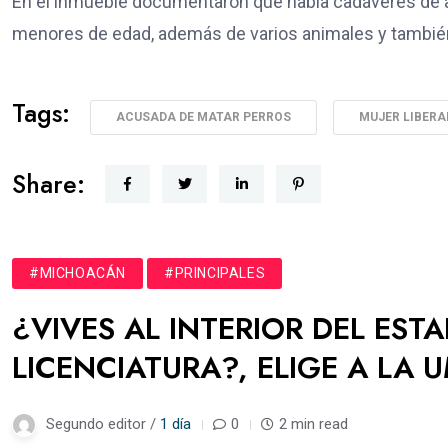
En el inmueble documentaron que había cadáveres de a
menores de edad, además de varios animales y tambi
Tags:
ACUSADA DE MATAR PERROS
MUJER LIBER
Share:
#MICHOACÁN
#PRINCIPALES
¿VIVES AL INTERIOR DEL EST
LICENCIATURA?, ELIGE A LA 
Segundo editor /
1 día
0
2 min read