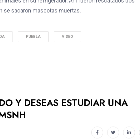
nimales en su refrigerador. Ahí fueron rescatados dos
én se sacaron mascotas muertas.
ADA
PUEBLA
VIDEO
ADO Y DESEAS ESTUDIAR UNA
UMSNH