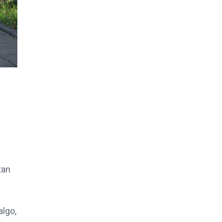
tan
algo,