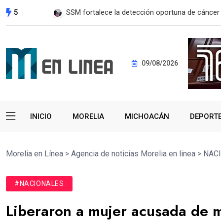
5
EE. UU. reanudará exportación de aguacate a pa
09/08/2026
INICIO
MORELIA
MICHOACÁN
DEPORT
Morelia en Línea
>
Agencia de noticias Morelia en linea
>
NAC
#NACIONALES
Liberaron a mujer acusada de m