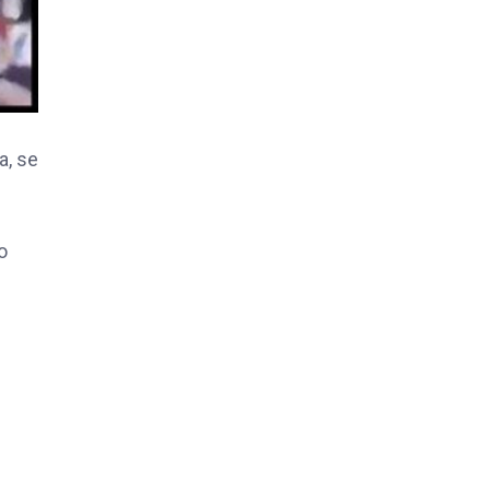
a, se
o