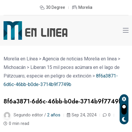
30 Degree
Morelia
Morelia en Línea
>
Agencia de noticias Morelia en linea
>
Michoacán
>
Liberan 15 mil peces acúmara en el lago de
Pátzcuaro; especie en peligro de extinción
>
8f6a3871-
6d6c-46bb-b0de-3714b9f7749b
8f6a3871-6d6c-46bb-b0de-3714b9f7749b
Segundo editor /
2 años
Sep 24, 2024
0
0 min read