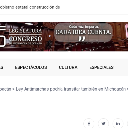
o de más
Inaugura Alf
ES
ESPECTÁCULOS
CULTURA
ESPECIALES
oacán
>
Ley Antimarchas podría transitar también en Michoacán