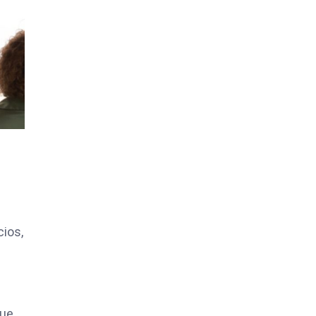
cios,
que