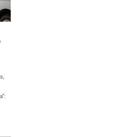
o
s,
a”: