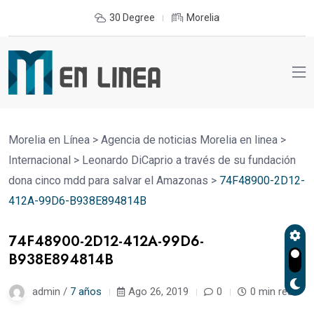
30 Degree
Morelia
Morelia en Línea
>
Agencia de noticias Morelia en linea
>
Internacional
>
Leonardo DiCaprio a través de su fundación
dona cinco mdd para salvar el Amazonas
>
74F48900-2D12-
412A-99D6-B938E894814B
74F48900-2D12-412A-99D6-
B938E894814B
admin /
7 años
Ago 26, 2019
0
0 min read