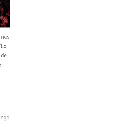
temas
“Lo
 de
e
mingo