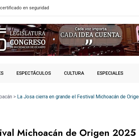
solidó acceso a
A SUMAR EN
ES
ESPECTÁCULOS
CULTURA
ESPECIALES
oacán
>
La Josa cierra en grande el Festival Michoacán de Orig
stival Michoacán de Origen 2025