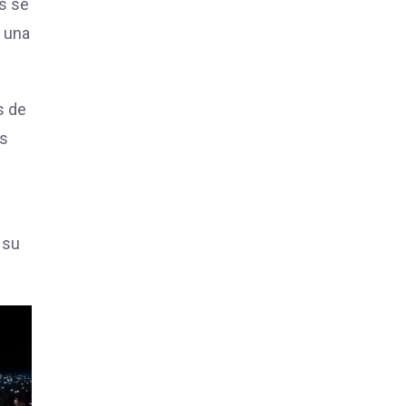
s se
a una
s de
os
 su