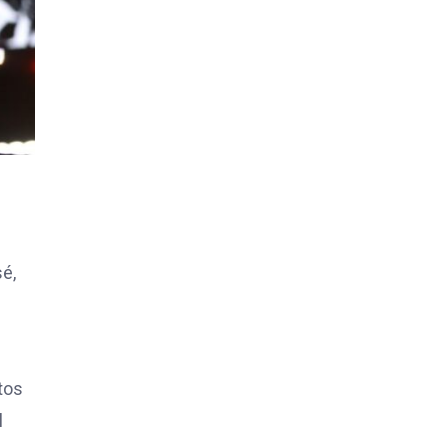
sé,
tos
l