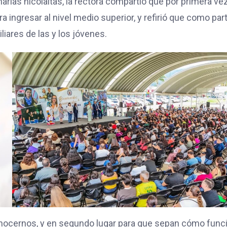
narias nicolaitas, la rectora compartió que por primera ve
a ingresar al nivel medio superior, y refirió que como par
iares de las y los jóvenes.
conocernos, y en segundo lugar para que sepan cómo func