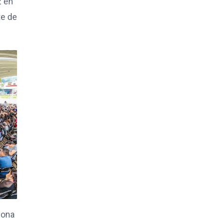
z en
te de
iona