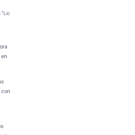
“Lic.
tora
r en
as
a con
os