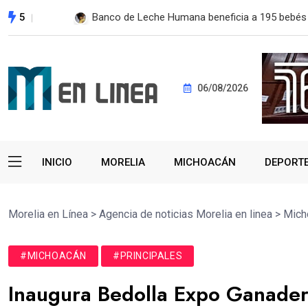
5
SSP fortalece coordinación con autoridades de 
06/08/2026
INICIO
MORELIA
MICHOACÁN
DEPORT
Morelia en Línea
>
Agencia de noticias Morelia en linea
>
Mich
#MICHOACÁN
#PRINCIPALES
Inaugura Bedolla Expo Ganader