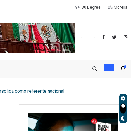
 anuales dejarán de llegar al crimen tras
30 Degree
Morelia
solida como referente nacional
a