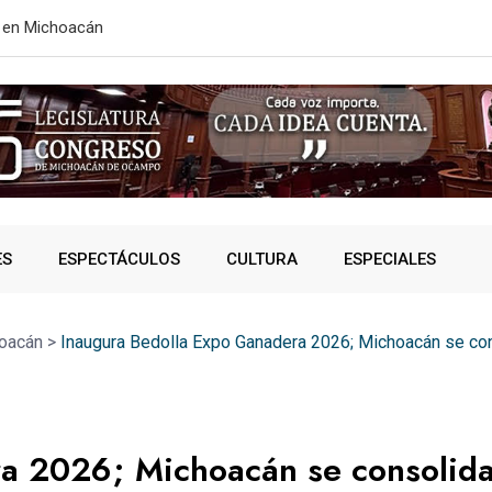
EE.UU. para reforzar seguridad
Casi 28 mmdp
ES
ESPECTÁCULOS
CULTURA
ESPECIALES
oacán
>
Inaugura Bedolla Expo Ganadera 2026; Michoacán se con
a 2026; Michoacán se consolid