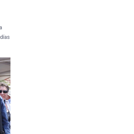
a
 días