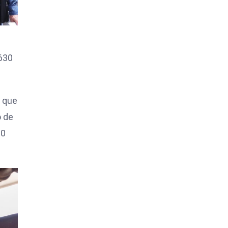
 630
o que
o de
00