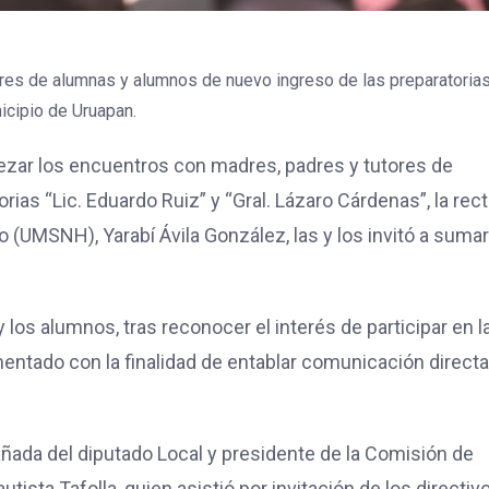
ares de alumnas y alumnos de nuevo ingreso de las preparatorias 
icipio de Uruapan.
ezar los encuentros con madres, padres y tutores de
ias “Lic. Eduardo Ruiz” y “Gral. Lázaro Cárdenas”, la rec
 (UMSNH), Yarabí Ávila González, las y los invitó a suma
y los alumnos, tras reconocer el interés de participar en l
entado con la finalidad de entablar comunicación direct
añada del diputado Local y presidente de la Comisión de
ista Tafolla, quien asistió por invitación de los directiv