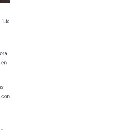
“Lic.
tora
r en
as
a con
os