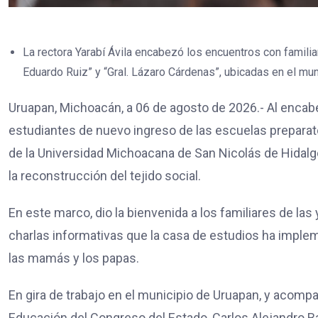
La rectora Yarabí Ávila encabezó los encuentros con famili
Eduardo Ruiz” y “Gral. Lázaro Cárdenas”, ubicadas en el mun
Uruapan, Michoacán, a 06 de agosto de 2026.- Al encab
estudiantes de nuevo ingreso de las escuelas preparator
de la Universidad Michoacana de San Nicolás de Hidalgo
la reconstrucción del tejido social.
En este marco, dio la bienvenida a los familiares de las 
charlas informativas que la casa de estudios ha implem
las mamás y los papas.
En gira de trabajo en el municipio de Uruapan, y acomp
Educación del Congreso del Estado, Carlos Alejandro Baut