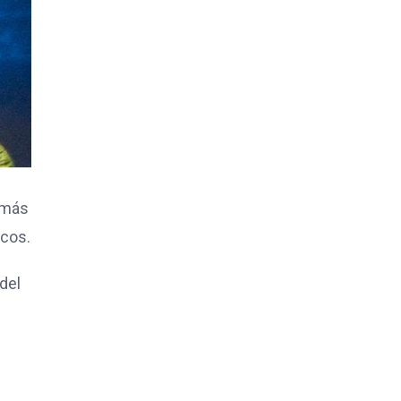
 más
icos.
del