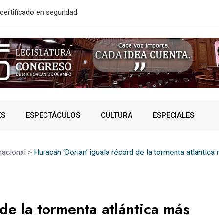
solidó acceso a
A SUMAR EN
ES
ESPECTÁCULOS
CULTURA
ESPECIALES
nacional
>
Huracán ‘Dorian’ iguala récord de la tormenta atlántic
de la tormenta atlántica más