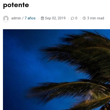
potente
admin /
7 años
Sep 02, 2019
0
3 min read