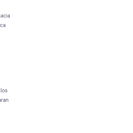
hacia
rca
 los
aran