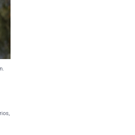
n.
rios,