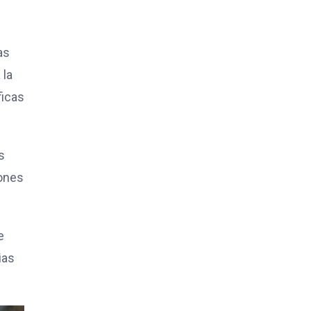
as
 la
ficas
s
iones
e
ias