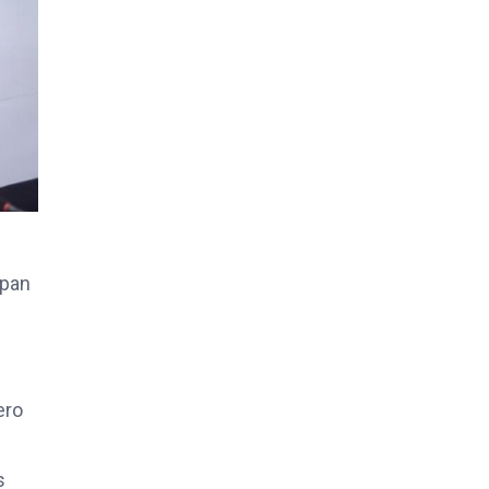
apan
ero
s