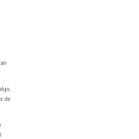
tan
algo,
ás de
e
l