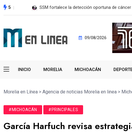
5
EE. UU. reanudará exportación de aguacate a pa
09/08/2026
INICIO
MORELIA
MICHOACÁN
DEPORT
Morelia en Línea
>
Agencia de noticias Morelia en linea
>
Mich
#MICHOACÁN
#PRINCIPALES
García Harfuch revisa estrateg