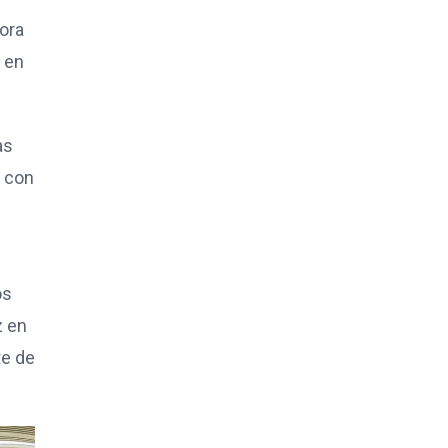
tora
r en
as
a con
os
z en
te de