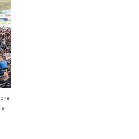
iona
la