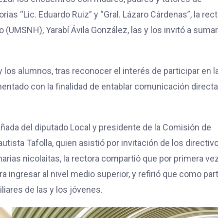
ias “Lic. Eduardo Ruiz” y “Gral. Lázaro Cárdenas”, la rec
 (UMSNH), Yarabí Ávila González, las y los invitó a suma
y los alumnos, tras reconocer el interés de participar en l
entado con la finalidad de entablar comunicación direct
añada del diputado Local y presidente de la Comisión de
ista Tafolla, quien asistió por invitación de los directiv
narias nicolaitas, la rectora compartió que por primera ve
a ingresar al nivel medio superior, y refirió que como par
iares de las y los jóvenes.