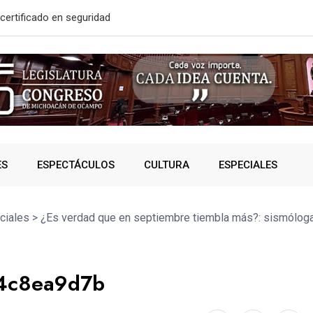
solidó acceso a
A SUMAR EN
ES
ESPECTÁCULOS
CULTURA
ESPECIALES
ciales
>
¿Es verdad que en septiembre tiembla más?: sismóloga
a4c8ea9d7b