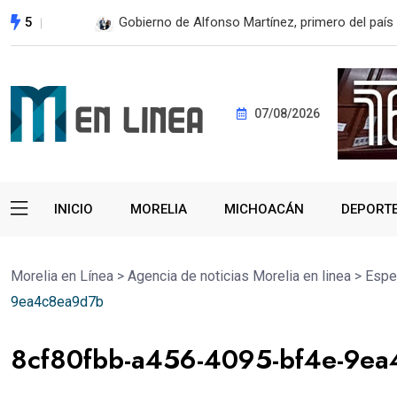
5
En 2do Año de Gobierno, Alfonso Martínez con
07/08/2026
INICIO
MORELIA
MICHOACÁN
DEPORT
Morelia en Línea
>
Agencia de noticias Morelia en linea
>
Espe
9ea4c8ea9d7b
8cf80fbb-a456-4095-bf4e-9e