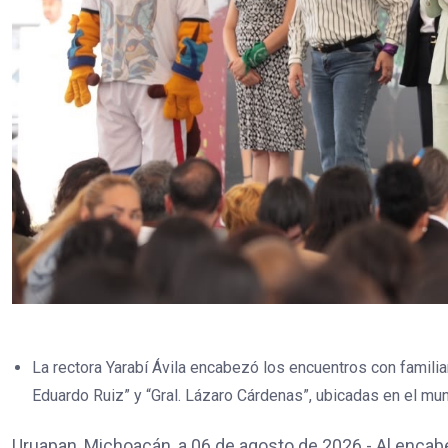
La rectora Yarabí Ávila encabezó los encuentros con famili
Eduardo Ruiz” y “Gral. Lázaro Cárdenas”, ubicadas en el mun
Uruapan, Michoacán, a 06 de agosto de 2026.- Al encab