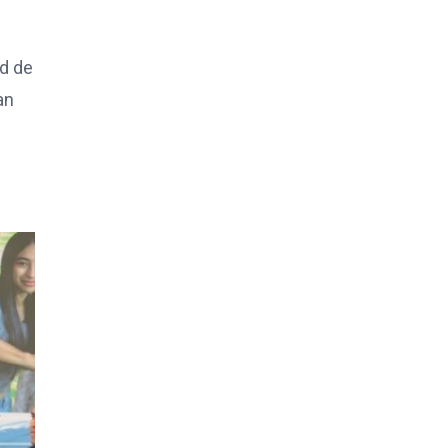
ad de
an