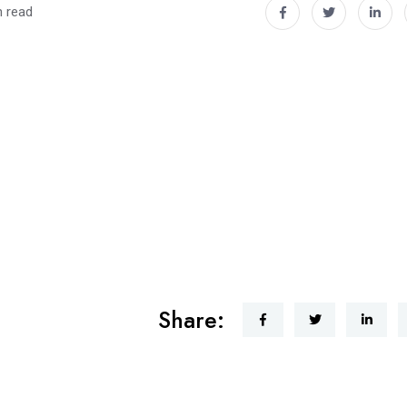
n read
Share: