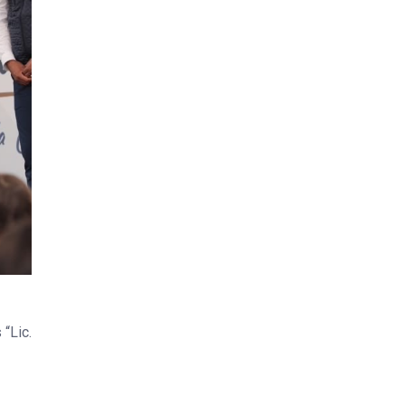
“Lic.