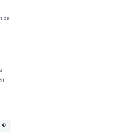
n de
s
en