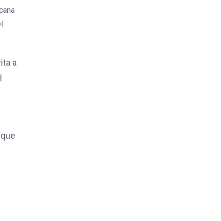
acana
l
ita a
l
 que