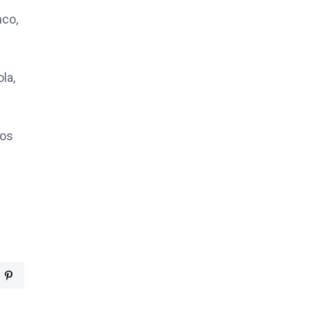
nco,
la,
tos