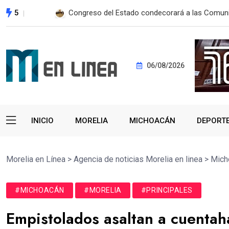
5
Autopista Maravatío-Zitácuaro será libre de pe
06/08/2026
INICIO
MORELIA
MICHOACÁN
DEPORT
Morelia en Línea
>
Agencia de noticias Morelia en linea
>
Mich
#MICHOACÁN
#MORELIA
#PRINCIPALES
Empistolados asaltan a cuentaha