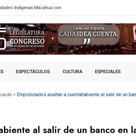
aje; ahorrarán 40 minutos de
ESTE MIÉRC
ES
ESPECTÁCULOS
CULTURA
ESPECIALES
oacán
>
Empistolados asaltan a cuentahabiente al salir de un ba
biente al salir de un banco en l