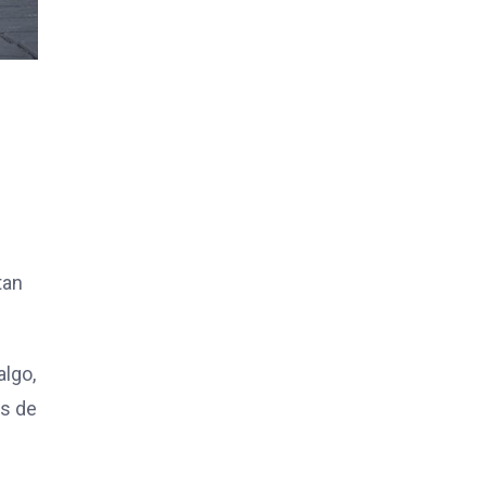
tan
algo,
ás de