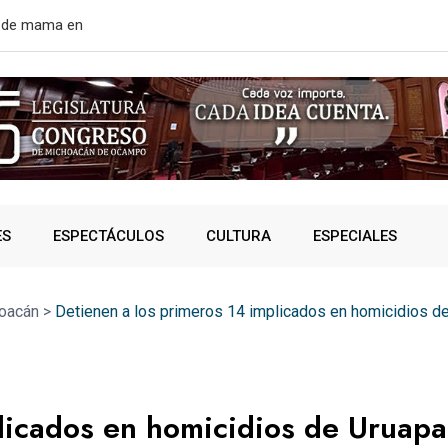
rtir de mañana
¿VIVES AL 
ES
ESPECTÁCULOS
CULTURA
ESPECIALES
oacán
>
Detienen a los primeros 14 implicados en homicidios d
licados en homicidios de Uruap