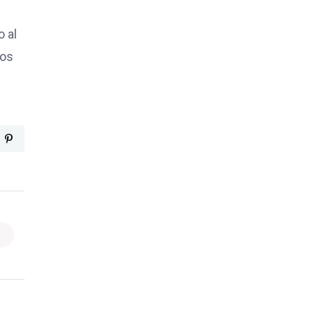
o al
los