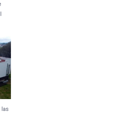
e
l
 las