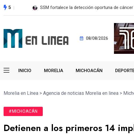
5
EE. UU. reanudará exportación de aguacate a pa
08/08/2026
INICIO
MORELIA
MICHOACÁN
DEPORT
Morelia en Línea
>
Agencia de noticias Morelia en linea
>
Mich
#MICHOACÁN
Detienen a los primeros 14 imp