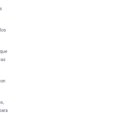
os
los
 que
cas
con
s,
para