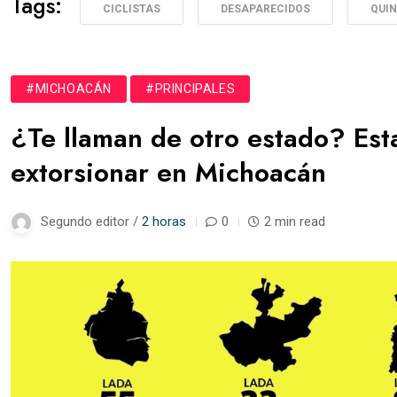
Tags:
CICLISTAS
DESAPARECIDOS
QUI
#MICHOACÁN
#PRINCIPALES
¿Te llaman de otro estado? Est
extorsionar en Michoacán
Segundo editor /
2 horas
0
2 min read