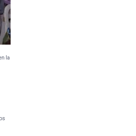
en la
los