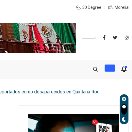
de otro estado? Estas ladas son más usadas
30 Degree
Morelia
 reportados como desaparecidos en Quintana Roo