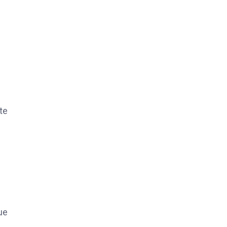
te
ue