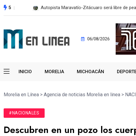
5
Gobierno de Alfonso Martínez, primero del país 
06/08/2026
INICIO
MORELIA
MICHOACÁN
DEPORT
Morelia en Línea
>
Agencia de noticias Morelia en linea
>
NAC
#NACIONALES
Descubren en un pozo los cuerp