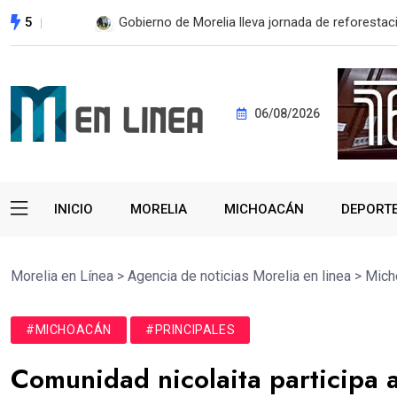
5
ESTE MIÉRCOLES, UMSNH LANZA TERCERA C
06/08/2026
INICIO
MORELIA
MICHOACÁN
DEPORT
Morelia en Línea
>
Agencia de noticias Morelia en linea
>
Mich
#MICHOACÁN
#PRINCIPALES
Comunidad nicolaita participa a