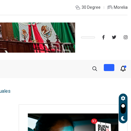
e coordinación con autoridades de EE.UU. para reforzar seguridad
30 Degree
Morelia
tuales