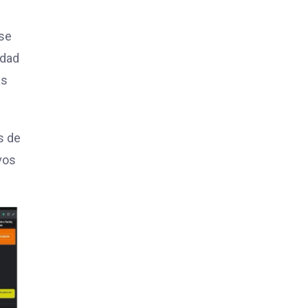
 se
idad
as
s de
vos