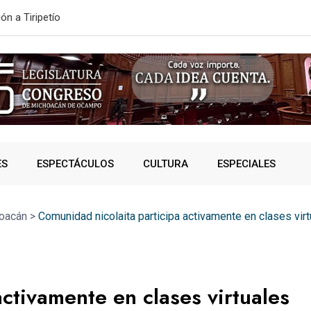
ONVOCATORIA DE NUEVO INGRESO
SSP fortalec
ES
ESPECTÁCULOS
CULTURA
ESPECIALES
oacán
>
Comunidad nicolaita participa activamente en clases vir
ctivamente en clases virtuales