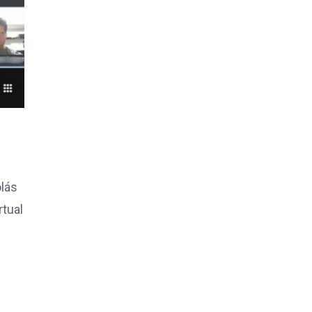
olás
rtual