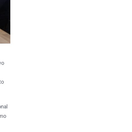
vo
to
onal
omo