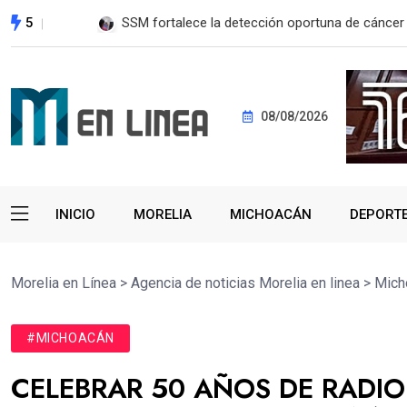
5
EE. UU. reanudará exportación de aguacate a pa
08/08/2026
INICIO
MORELIA
MICHOACÁN
DEPORT
Morelia en Línea
>
Agencia de noticias Morelia en linea
>
Mich
#MICHOACÁN
CELEBRAR 50 AÑOS DE RADIO 