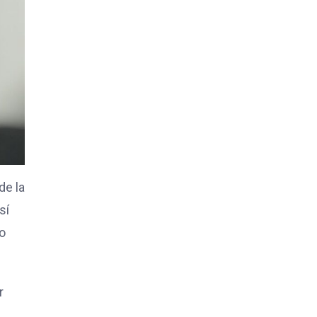
de la
sí
do
r