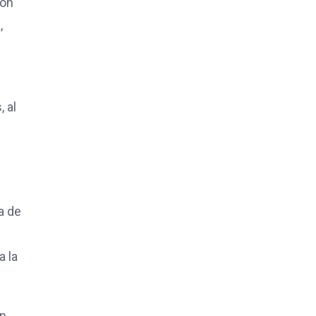
ión
,
 al
a de
a la
on