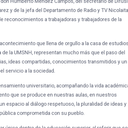
a, don Humberto Méndez Campos, del secretario de Difus
varez y de la jefa del Departamento de Radio y TV Nicolaita
de reconocimientos a trabajadoras y trabajadores de la
acontecimiento que llena de orgullo a la casa de estudios,
sora de la UMSNH, representan mucho más que el paso del
rias, ideas compartidas, conocimientos transmitidos y un
l servicio a la sociedad.
l pensamiento universitario, acompañando la vida académic
ento que se produce en nuestras aulas, en nuestros
un espacio al diálogo respetuoso, la pluralidad de ideas y 
d pública comprometida con su pueblo.
ar único dentro de la educación superior, al referir que s