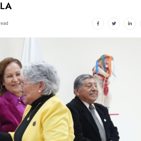
ILA
read