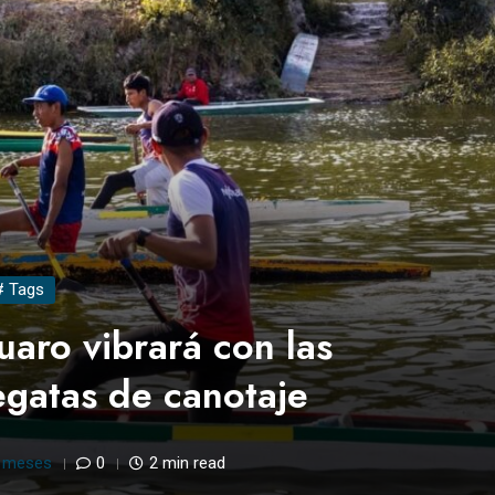
# Tags
uaro vibrará con las
regatas de canotaje
 meses
0
2 min read