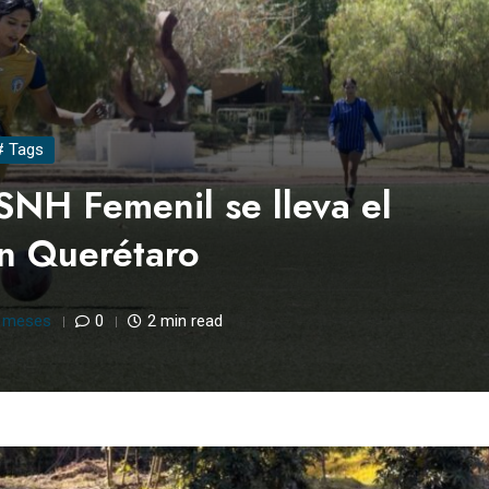
# Tags
SNH Femenil se lleva el
en Querétaro
 meses
0
2 min read