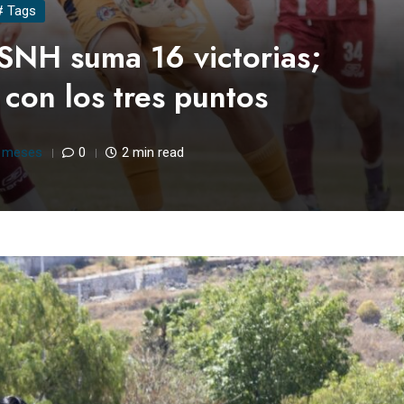
# Tags
SNH suma 16 victorias;
con los tres puntos
 meses
0
2 min read