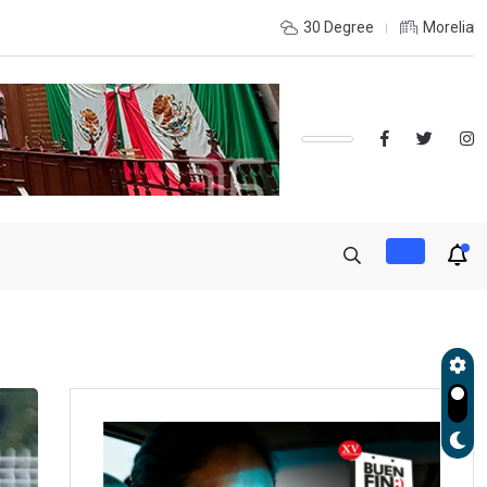
e coordinación con autoridades de EE.UU. para reforzar seguridad
30 Degree
Morelia