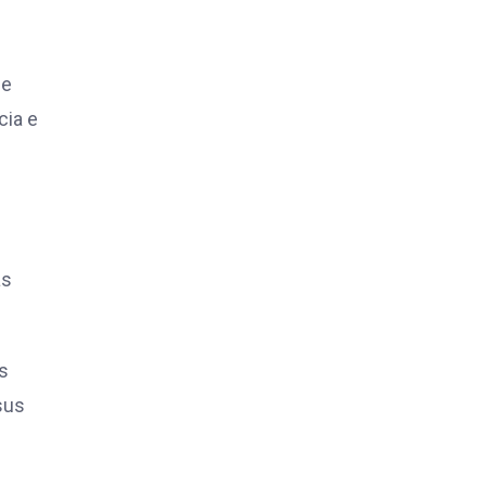
de
cia e
as
es
sus