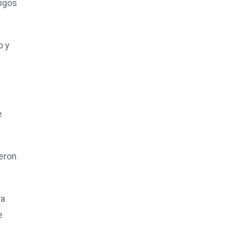
tigos
o y
e
eron
ra
e