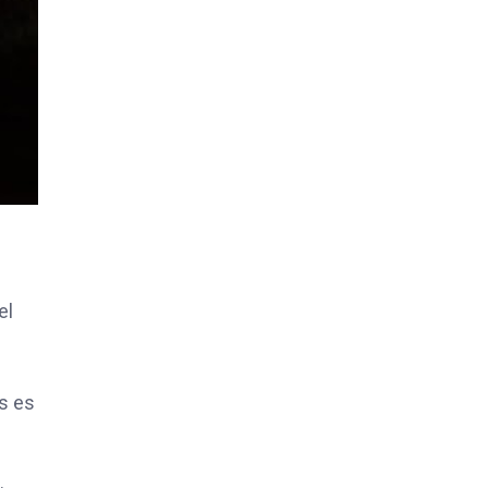
el
os es