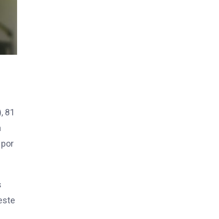
, 81
a
 por
s
este