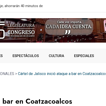
certificado en seguridad
¿Te llaman 
ES
ESPECTÁCULOS
CULTURA
ESPECIALES
IONALES
>
Cártel de Jalisco inició ataque a bar en Coatzacoalco
 a bar en Coatzacoalcos