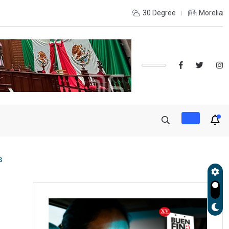
de otro estado? Estas ladas son más usadas
30 Degree
Morelia
s