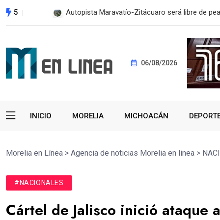
5
Gobierno de Alfonso Martínez, primero del país 
06/08/2026
INICIO
MORELIA
MICHOACÁN
DEPORT
Morelia en Línea
>
Agencia de noticias Morelia en linea
>
NAC
#NACIONALES
Cártel de Jalisco inició ataque