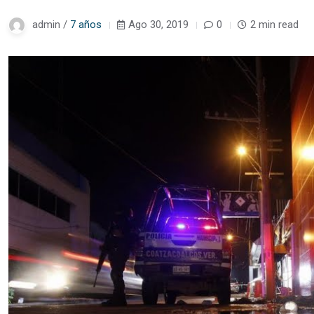
admin /
7 años
Ago 30, 2019
0
2 min read