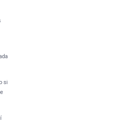
s
rada
o si
de
í