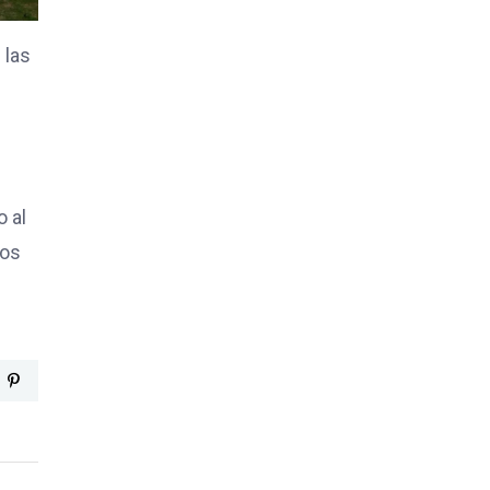
 las
o al
los