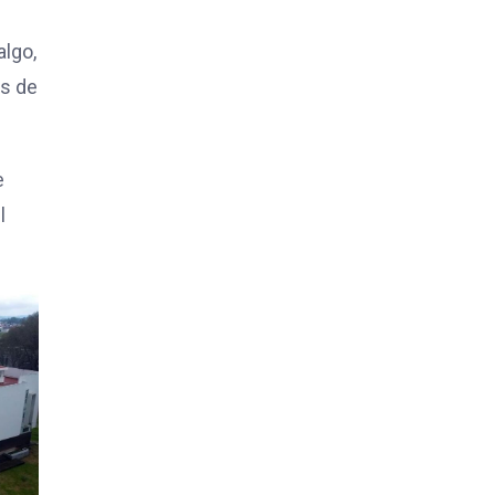
algo,
ás de
e
l