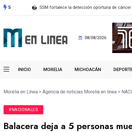
5
EE. UU. reanudará exportación de aguacate a pa
08/08/2026
INICIO
MORELIA
MICHOACÁN
DEPORT
Morelia en Línea
>
Agencia de noticias Morelia en linea
>
NAC
#NACIONALES
Balacera deja a 5 personas mue