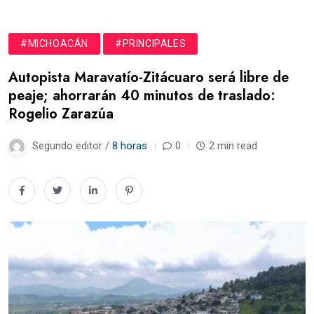
#MICHOACÁN
#PRINCIPALES
Autopista Maravatío-Zitácuaro será libre de
peaje; ahorrarán 40 minutos de traslado:
Rogelio Zarazúa
Segundo editor /
8 horas
0
2 min read