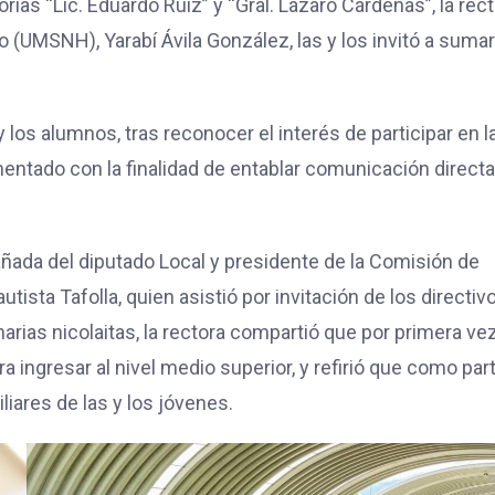
ias “Lic. Eduardo Ruiz” y “Gral. Lázaro Cárdenas”, la rec
 (UMSNH), Yarabí Ávila González, las y los invitó a suma
y los alumnos, tras reconocer el interés de participar en l
entado con la finalidad de entablar comunicación direct
añada del diputado Local y presidente de la Comisión de
ista Tafolla, quien asistió por invitación de los directiv
narias nicolaitas, la rectora compartió que por primera ve
a ingresar al nivel medio superior, y refirió que como par
iares de las y los jóvenes.