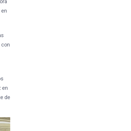
tora
r en
as
a con
os
z en
te de