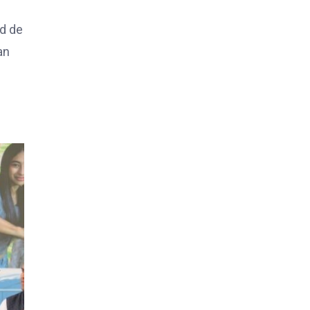
ad de
an