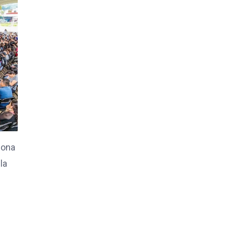
iona
la