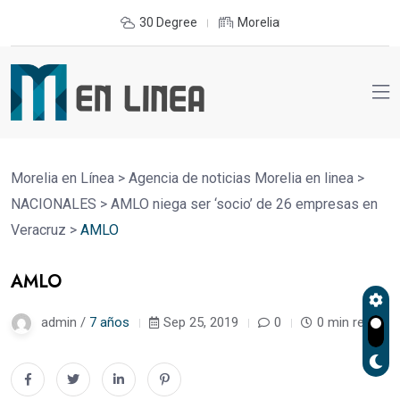
30 Degree
Morelia
Morelia en Línea
>
Agencia de noticias Morelia en linea
>
NACIONALES
>
AMLO niega ser ‘socio’ de 26 empresas en
Veracruz
>
AMLO
AMLO
admin /
7 años
Sep 25, 2019
0
0 min read