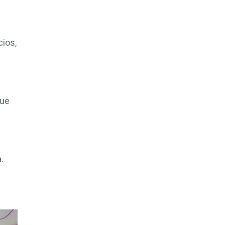
cios,
que
.