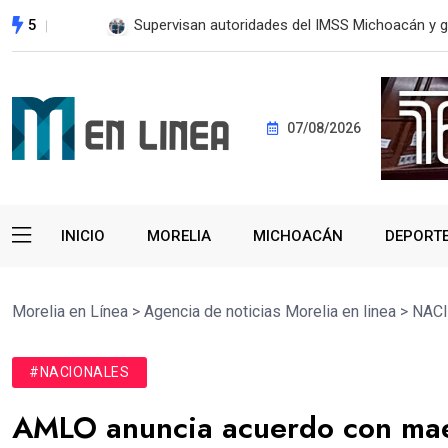
5
Golpe a la extorsión en Michoacán: evitan pag
07/08/2026
INICIO
MORELIA
MICHOACÁN
DEPORT
Morelia en Línea
>
Agencia de noticias Morelia en linea
>
NAC
#NACIONALES
AMLO anuncia acuerdo con maes