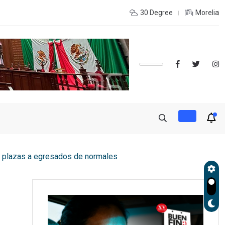
onso Martínez Centro Integral de Atención y Servicios a
30 Degree
Morelia
 plazas a egresados de normales